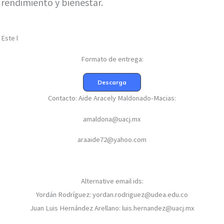
rendimiento y bienestar.
Este l
Formato de entrega:
Descarga
Contacto: Aide Aracely Maldonado-Macias:
amaldona@uacj.mx
araaide72@yahoo.com
Alternative email ids:
Yordán Rodríguez: yordan.rodriguez@udea.edu.co
Juan Luis Hernández Arellano: luis.hernandez@uacj.mx