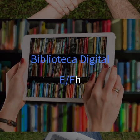
Biblioteca Digital
E/F
h