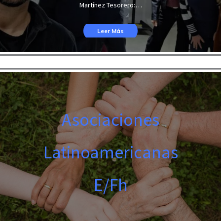
Martínez Tesorero:…
Leer Más
Asociaciones
Latinoamericanas
E/Fh